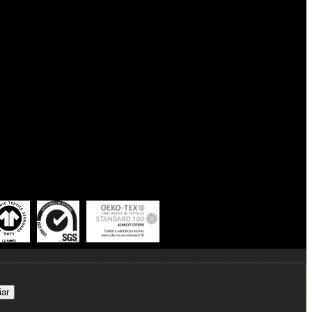
lfim Rodrigues
jos@gmail.com
6 508
entro -
Manuela
lvaazevedo@gmail.com
 733
iar