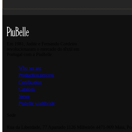
Em 1981, Judite e Fernando Cordeiro
revolucionaram o mercado do têxtil em
Portugal com a PiuBelle
Who we are
Production process
Certification
Catalogs
News
Piubelle worldwide
Sede
Rua da Liberdade, 77 Apartado 1126 Milheirós 4471-909 Maia, Po