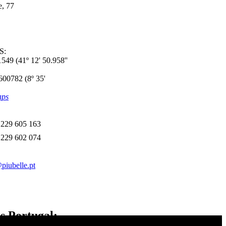
e, 77
S:
549 (41º 12' 50.958''
600782 (8º 35'
aps
 229 605 163
 229 602 074
piubelle.pt
s Portugal: