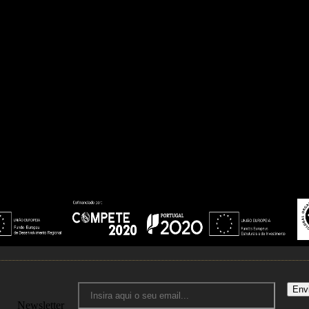
Zona Norte -
De
delfimdosan
+351 917 58
Zona Norte e C
Azevedo
manueladasi
+351 917 614
Env
Newsletter