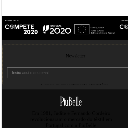
Newsletter
Campo de preenchimento obrigatório.
Enviar
Em 1981, Judite e Fernando Cordeiro
revolucionaram o mercado do têxtil em
Portugal com a PiuBelle