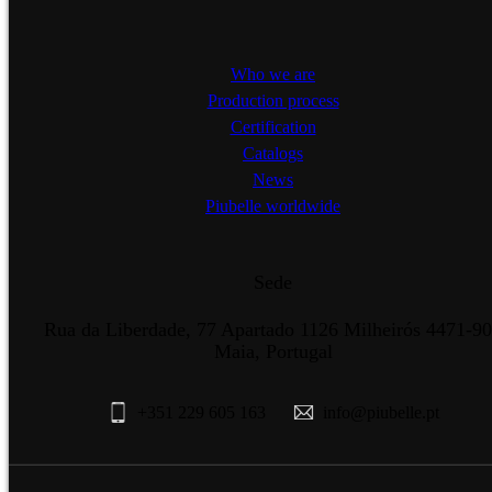
Who we are
Production process
Certification
Catalogs
News
Piubelle worldwide
Sede
Rua da Liberdade, 77 Apartado 1126 Milheirós 4471-9
Maia, Portugal
+351 229 605 163
info@piubelle.pt