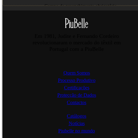
Campo de preenchimento obrigatório.
Enviar
Em 1981, Judite e Fernando Cordeiro
revolucionaram o mercado do têxtil em
Portugal com a PiuBelle
Quem Somos
Processo Produtivo
Certificações
Protecção de Dados
Contactos
Catálogos
Notícias
Piubelle no mundo