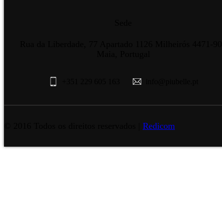
Sede
Rua da Liberdade, 77 Apartado 1126 Milheirós 4471-9
Maia, Portugal
+351 229 605 163
info@piubelle.pt
© 2016 Todos os direitos reservados |
Redicom