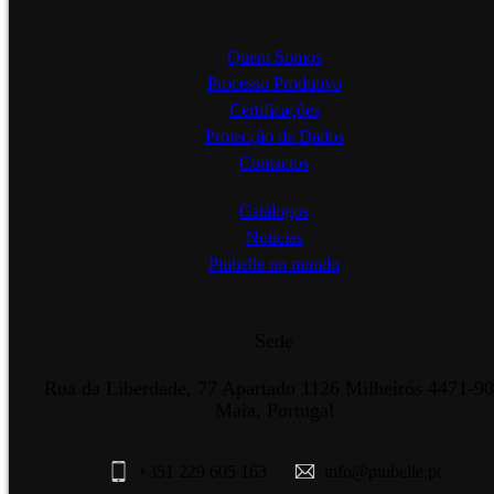
Quem Somos
Processo Produtivo
Certificações
Protecção de Dados
Contactos
Catálogos
Notícias
Piubelle no mundo
Sede
Rua da Liberdade, 77 Apartado 1126 Milheirós 4471-9
Maia, Portugal
+351 229 605 163
info@piubelle.pt