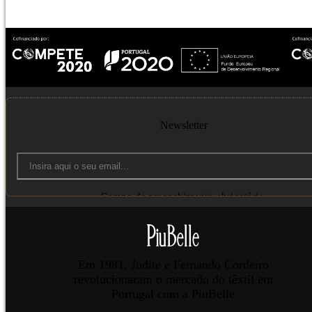
Newsletter
Campo de preenchimento obrigatório.
Enviar
Em 1981, Judite e Fernando Cordeiro
revolucionaram o mercado do têxtil em
Portugal com a PiuBelle