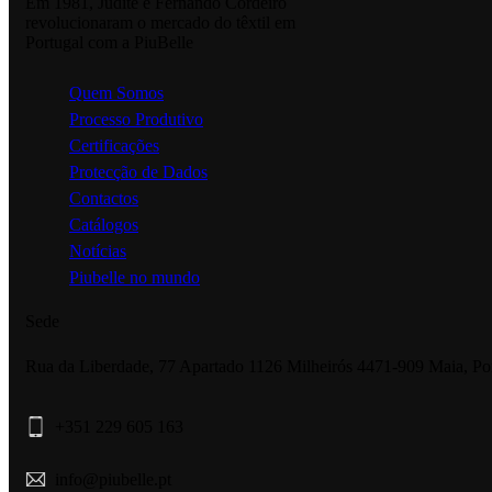
Em 1981, Judite e Fernando Cordeiro
revolucionaram o mercado do têxtil em
Portugal com a PiuBelle
Quem Somos
Processo Produtivo
Certificações
Protecção de Dados
Contactos
Catálogos
Notícias
Piubelle no mundo
Sede
Rua da Liberdade, 77 Apartado 1126 Milheirós 4471-909 Maia, Po
+351 229 605 163
info@piubelle.pt