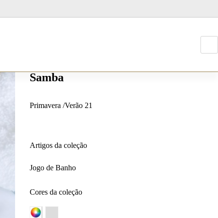
NOVIDADE
Samba
T
Primavera /Verão 21
p
go
de
Artigos da coleção
Jogo de Banho
Cores da coleção
C
P