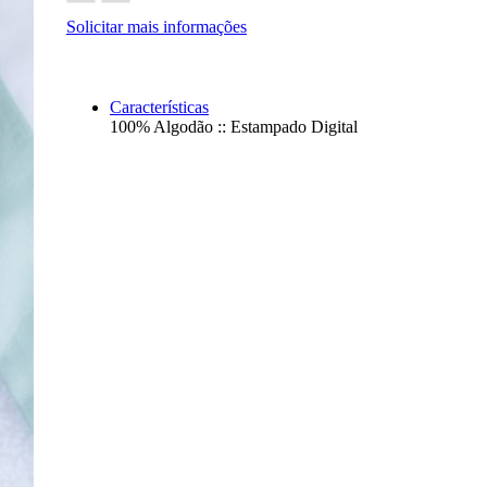
/
2
Solicitar mais informações
Características
100% Algodão :: Estampado Digital
F
P
/
2
P
/
2