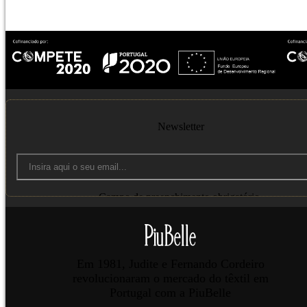
Newsletter
Campo de preenchimento obrigatório.
Enviar
Em 1981, Judite e Fernando Cordeiro
revolucionaram o mercado do têxtil em
Portugal com a PiuBelle