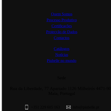
Quem Somos
Processo Produtivo
Certificações
Protecção de Dados
Contactos
Catálogos
Notícias
Piubelle no mundo
Sede
Rua da Liberdade, 77 Apartado 1126 Milheirós 4471-9
Maia, Portugal
+351 229 605 163
info@piubelle.pt