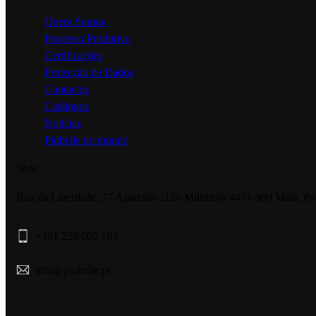
Quem Somos
Processo Produtivo
Certificações
Protecção de Dados
Contactos
Catálogos
Notícias
Piubelle no mundo
Sede
Rua da Liberdade, 77 Apartado 1126 Milheirós 4471-909 Maia, Po
+351 229 605 163
info@piubelle.pt