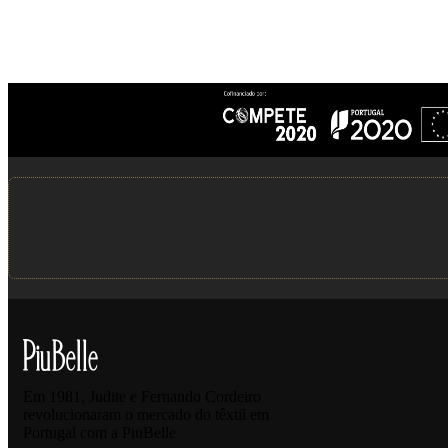
Em 1981, Judite e Fernando Cordeiro
revolucionaram o mercado do têxtil em
Portugal com a PiuBelle