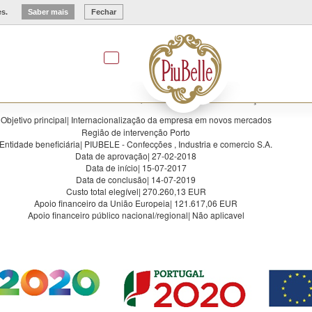
es.
Saber mais
Fechar
ação e Internacionalização das PME -
Projeto N.º: POCI-02-0752-FEDER-034900
o âmbito do Sistema de Incentivo SI Qualificação e Internacionalização das PME
Objetivo principal| Internacionalização da empresa em novos mercados
Região de intervenção Porto
Entidade beneficiária| PIUBELE - Confecções , Industria e comercio S.A.
Data de aprovação| 27-02-2018
Data de início| 15-07-2017
Data de conclusão| 14-07-2019
Custo total elegível| 270.260,13 EUR
Apoio financeiro da União Europeia| 121.617,06 EUR
Apoio financeiro público nacional/regional| Não aplicavel