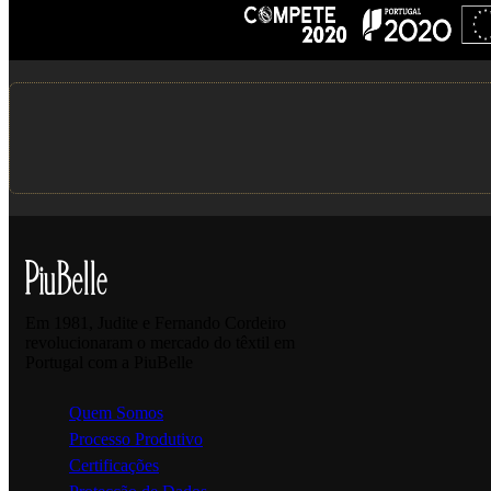
Em 1981, Judite e Fernando Cordeiro
revolucionaram o mercado do têxtil em
Portugal com a PiuBelle
Quem Somos
Processo Produtivo
Certificações