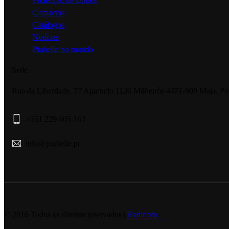
Protecção de Dados
Contactos
Catálogos
Notícias
Piubelle no mundo
Sede
Rua da Liberdade, 77 Apartado 1126 Milheirós 4471-909 Maia, Po
+351 229 605 163
info@piubelle.pt
© 2016 Todos os direitos reservados |
Redicom