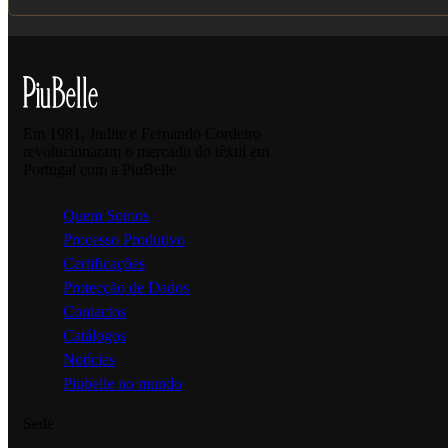
Em 1981, Judite e Fernando Cordeiro
revolucionaram o mercado do têxtil em
Portugal com a PiuBelle
Quem Somos
Processo Produtivo
Certificações
Protecção de Dados
Contactos
Catálogos
Notícias
Piubelle no mundo
Sede