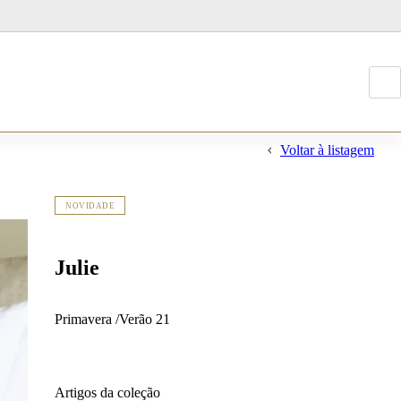
Voltar à listagem
NOVIDADE
Julie
T
Primavera /Verão 21
p
go
de
Artigos da coleção