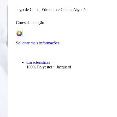
Jogo de Cama, Edredom e Colcha Algodão
Cores da coleção
C
P
/
2
Solicitar mais informações
Características
100% Polyester :: Jacquard
C
P
/
2