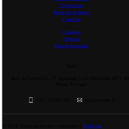
Certificações
Protecção de Dados
Contactos
Catálogos
Notícias
Piubelle no mundo
Sede
Rua da Liberdade, 77 Apartado 1126 Milheirós 4471-9
Maia, Portugal
+351 229 605 163
info@piubelle.pt
© 2016 Todos os direitos reservados |
Redicom