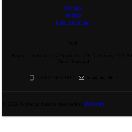
Catálogos
Notícias
Piubelle no mundo
Sede
Rua da Liberdade, 77 Apartado 1126 Milheirós 4471-9
Maia, Portugal
+351 229 605 163
info@piubelle.pt
© 2016 Todos os direitos reservados |
Redicom