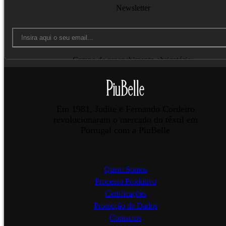
Newsletter
Campo de preenchimento obrigatório.
Enviar
Em 1981, Judite e Fernando Cordeiro
revolucionaram o mercado do têxtil em
Portugal com a PiuBelle
Quem Somos
Processo Produtivo
Certificações
Protecção de Dados
Contactos