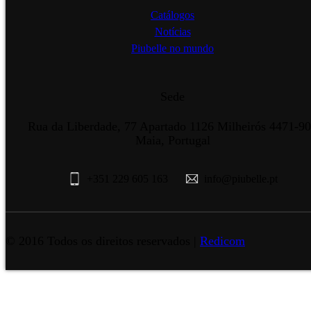
Catálogos
Notícias
Piubelle no mundo
Sede
Rua da Liberdade, 77 Apartado 1126 Milheirós 4471-9
Maia, Portugal
+351 229 605 163
info@piubelle.pt
© 2016 Todos os direitos reservados |
Redicom