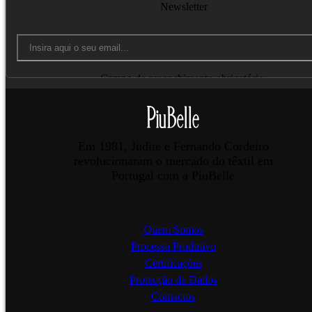
Newsletter
Campo de preenchimento obrigatório.
Enviar
Em 1981, Judite e Fernando Cordeiro
revolucionaram o mercado do têxtil em
Portugal com a PiuBelle
Quem Somos
Processo Produtivo
Certificações
Protecção de Dados
Contactos