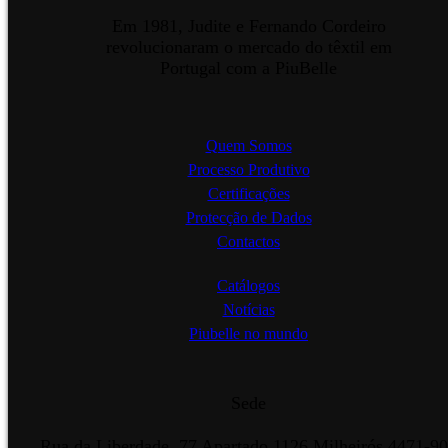
Em 1981, Judite e Fernando Cordeiro
revolucionaram o mercado do têxtil em
Portugal com a PiuBelle
Quem Somos
Processo Produtivo
Certificações
Protecção de Dados
Contactos
Catálogos
Notícias
Piubelle no mundo
Sede
Rua da Liberdade, 77 Apartado 1126 Milheirós 4471-9