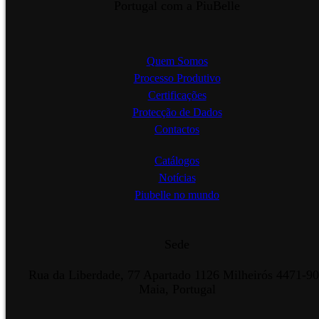
Portugal com a PiuBelle
Quem Somos
Processo Produtivo
Certificações
Protecção de Dados
Contactos
Catálogos
Notícias
Piubelle no mundo
Sede
Rua da Liberdade, 77 Apartado 1126 Milheirós 4471-9
Maia, Portugal