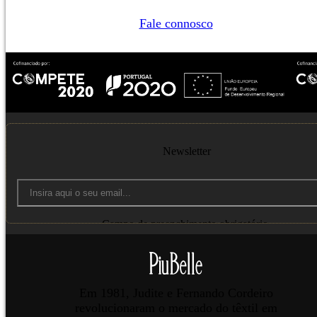
Fale connosco
Newsletter
Campo de preenchimento obrigatório.
Enviar
Em 1981, Judite e Fernando Cordeiro
revolucionaram o mercado do têxtil em