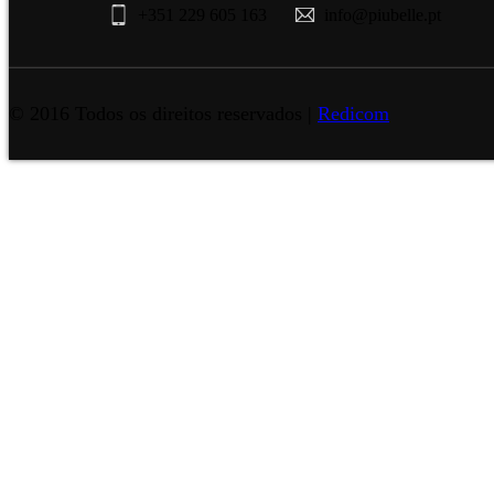
+351 229 605 163
info@piubelle.pt
© 2016 Todos os direitos reservados |
Redicom