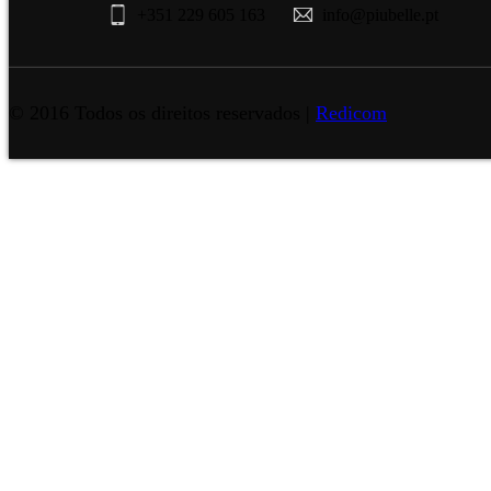
+351 229 605 163
info@piubelle.pt
© 2016 Todos os direitos reservados |
Redicom