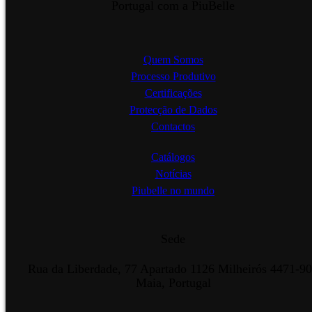
Portugal com a PiuBelle
Quem Somos
Processo Produtivo
Certificações
Protecção de Dados
Contactos
Catálogos
Notícias
Piubelle no mundo
Sede
Rua da Liberdade, 77 Apartado 1126 Milheirós 4471-9
Maia, Portugal