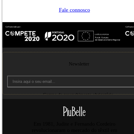
Fale connosco
Newsletter
Campo de preenchimento obrigatório.
Enviar
Em 1981, Judite e Fernando Cordeiro
revolucionaram o mercado do têxtil em